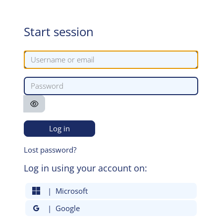
Skip to main content
Start session
Username or email
Password
Log in
Lost password?
Log in using your account on:
| Microsoft
| Google