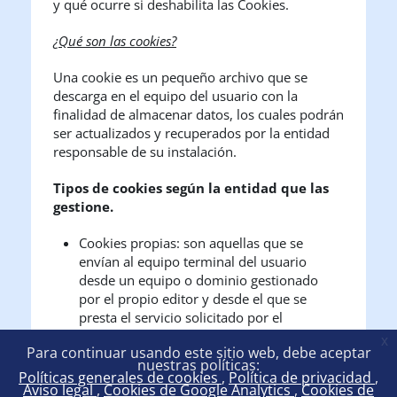
y qué ocurre si deshabilita las Cookies.
¿Qué son las cookies?
Una cookie es un pequeño archivo que se
descarga en el equipo del usuario con la
finalidad de almacenar datos, los cuales podrán
ser actualizados y recuperados por la entidad
responsable de su instalación.
Tipos de cookies según la entidad que las
gestione.
Cookies propias: son aquellas que se
envían al equipo terminal del usuario
desde un equipo o dominio gestionado
por el propio editor y desde el que se
presta el servicio solicitado por el
usuario.
x
Para continuar usando este sitio web, debe aceptar
Cookies de terceros: son aquellas que se
nuestras políticas:
envían al equipo terminal del usuario
Políticas generales de cookies
Política de privacidad
Aviso legal
Cookies de Google Analytics
Cookies de
desde un equipo o dominio que no es